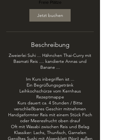
t
Freie Plätze
a
m
Jetzt buchen
:
5
.
N
o
Beschreibung
v
.
Zweierlei Suhi ... Hähnchen Thai-Curry mit
Basmati Reis .... kandierte Annas und
Banane ...
Im Kurs inbegriffen ist ...
Ein Begrüßungsgetränk
Leihkochschürze vom Kernhaus
Rezeptmappe
Kurs dauert ca. 4 Stunden / Bitte
verschließbares Geschirr mitnehmen
Handgeformter Reis mit einem Stück Fisch
oder Meeresfrucht oben drauf
Oft mit Wasabi zwischen Reis und Belag
Klassiker: Lachs, Thunfisch, Garnelen
Gerolltes Sushi mit Algenblatt (Nori) außen