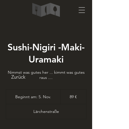
Sushi-Nigiri -Maki-
Uramaki
Nimmst was gutes her ... kimmt was gutes
Zurück
raus ....
89
Euro
Beginnt am: 5. Nov.
B
89 €
e
g
Lärchenstraße
i
n
n