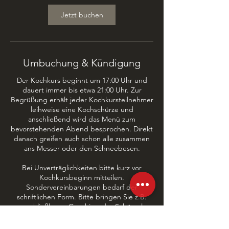
Jetzt buchen
Umbuchung & Kündigung
Der Kochkurs beginnt um 17:00 Uhr und
dauert immer bis etwa 21:00 Uhr. Zur
Begrüßung erhält jeder Kochkursteilnehmer
leihweise eine Kochschürze und
anschließend wird das Menü zum
bevorstehenden Abend besprochen. Direkt
danach greifen auch schon alle zusammen
ans Messer oder den Schneebesen.
Bei Unverträglichkeiten bitte kurz vor
Kochkursbeginn mitteilen.
Sondervereinbarungen bedarf der
schriftlichen Form. Bitte bringen Sie z.B.
verschließbares Geschirr oder Schüsseln
mit, falls etwas übrig sein sollte oder der
Hunger nicht so groß war.