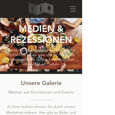
MEDIEN &
REZESSIONEN
Hier können Sie hinter die Kulissen unserer
Kochschule sehen oder uns Ihr Feedback
hinterlassen, falls Sie das Kernhaus schon
einmal besucht haben
Unsere Galerie
Medien aus Kochkursen und Events
Zu Ihrer rechten können Sie durch unsere
Mediathek stöbern. Hier gibt es Bilder und