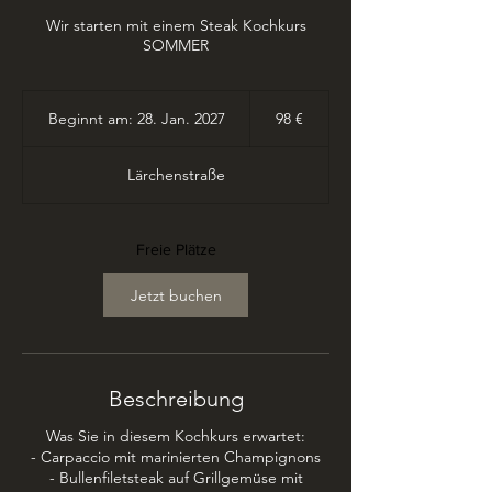
Wir starten mit einem Steak Kochkurs
SOMMER
98
Euro
Beginnt am: 28. Jan. 2027
B
98 €
e
g
Lärchenstraße
i
n
n
t
Freie Plätze
a
m
Jetzt buchen
:
2
8
.
J
Beschreibung
a
n
Was Sie in diesem Kochkurs erwartet:
.
- Carpaccio mit marinierten Champignons
2
- Bullenfiletsteak auf Grillgemüse mit