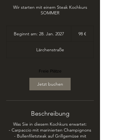
Wir starten mit einem Steak Kochkurs
SOMMER
98
Euro
Beginnt am: 28. Jan. 2027
B
98 €
e
g
Lärchenstraße
i
n
n
t
Freie Plätze
a
m
Jetzt buchen
:
2
8
.
J
Beschreibung
a
n
Was Sie in diesem Kochkurs erwartet:
.
- Carpaccio mit marinierten Champignons
2
- Bullenfiletsteak auf Grillgemüse mit