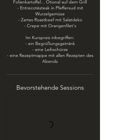
0
Folienkartoffel... Otional auf dem Grill
2
- Entrecotésteak in Pfeffersud mit
7
Wurzelgemüse
- Zartes Roastbeef mit Salatdeko
- Crepe mit Orangenfilet's
Im Kurspreis inbegriffen:
- ein Begrüßungsgetränk
- eine Leihschürze
- eine Rezeptmappe mit allen Rezepten des
Abends
Bevorstehende Sessions