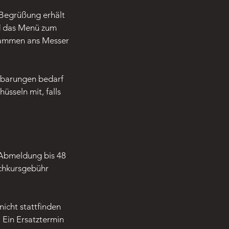
 Begrüßung erhält
rd das Menü zum
sammen ans Messer
inbarungen bedarf
üsseln mit, falls
e Abmeldung bis 48
chkursgebühr
nicht stattfinden
 Ein Ersatztermin