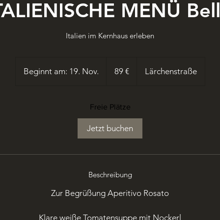
ALIENISCHE MENÜ Bella
Italien im Kernhaus erleben
89
Euro
Beginnt am: 19. Nov.
B
89 €
Lärchenstraße
e
g
Freie Plätze
i
n
Jetzt buchen
n
t
a
m
Beschreibung
:
Zur Begrüßung Aperitivo Rosato
1
9
Klare weiße Tomatensuppe mit Nockerl
.