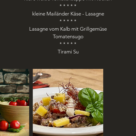
* * * * *
N
kleine Mailänder Käse - Lasagne
o
* * * * *
v
Lasagne vom Kalb mit Grillgemüse
.
Tomatensugo
* * * * *